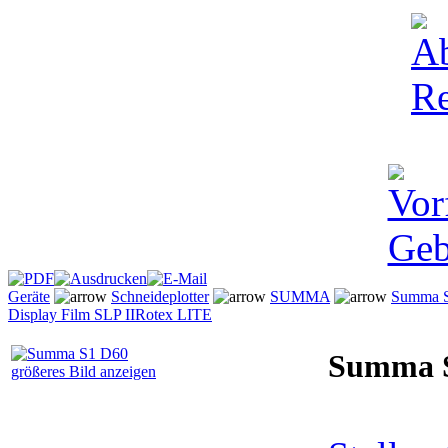
Geräte
Schneideplotter
SUMMA
Summa S
Display Film SLP II
Rotex LITE
Summa 
größeres Bild anzeigen