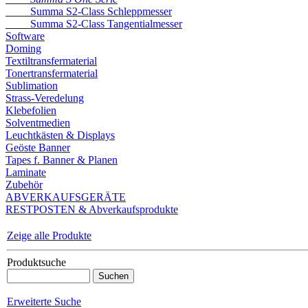
Summa S2-Class Schleppmesser
Summa S2-Class Tangentialmesser
Software
Doming
Textiltransfermaterial
Tonertransfermaterial
Sublimation
Strass-Veredelung
Klebefolien
Solventmedien
Leuchtkästen & Displays
Geöste Banner
Tapes f. Banner & Planen
Laminate
Zubehör
ABVERKAUFSGERÄTE
RESTPOSTEN & Abverkaufsprodukte
Zeige alle Produkte
Produktsuche
Erweiterte Suche