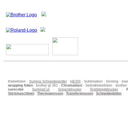
Klebefolien ·
Summa Schneideplotter
·
HEXIS
· Sublimation · Doming · ös
wrapping folien
· brother gt 361 ·
Chromablast
· Selbstklebefolien · brother
surecolor
·
SummaCut
·
Solventdrucker
·
Textildirektdrucker
·
P
Stickmaschinen
·
Thermopressen
·
Transferpressen
·
Schneideplotter