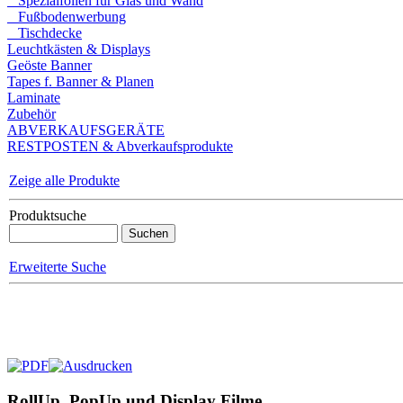
Spezialfolien für Glas und Wand
Fußbodenwerbung
Tischdecke
Leuchtkästen & Displays
Geöste Banner
Tapes f. Banner & Planen
Laminate
Zubehör
ABVERKAUFSGERÄTE
RESTPOSTEN & Abverkaufsprodukte
Zeige alle Produkte
Produktsuche
Erweiterte Suche
RollUp, PopUp und Display Filme