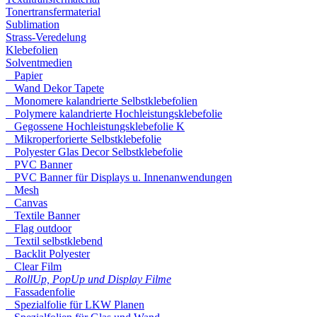
Tonertransfermaterial
Sublimation
Strass-Veredelung
Klebefolien
Solventmedien
Papier
Wand Dekor Tapete
Monomere kalandrierte Selbstklebefolien
Polymere kalandrierte Hochleistungsklebefolie
Gegossene Hochleistungsklebefolie K
Mikroperforierte Selbstklebefolie
Polyester Glas Decor Selbstklebefolie
PVC Banner
PVC Banner für Displays u. Innenanwendungen
Mesh
Canvas
Textile Banner
Flag outdoor
Textil selbstklebend
Backlit Polyester
Clear Film
RollUp, PopUp und Display Filme
Fassadenfolie
Spezialfolie für LKW Planen