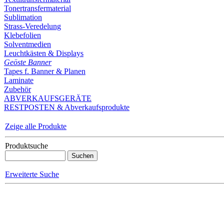
Tonertransfermaterial
Sublimation
Strass-Veredelung
Klebefolien
Solventmedien
Leuchtkästen & Displays
Geöste Banner
Tapes f. Banner & Planen
Laminate
Zubehör
ABVERKAUFSGERÄTE
RESTPOSTEN & Abverkaufsprodukte
Zeige alle Produkte
Produktsuche
Erweiterte Suche