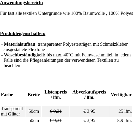
Anwendungsbereich:
Für fast alle textilen Untergründe wie 100% Baumwolle , 100% Polye
Produkteigenschaften:
-
Materialaufbau
: transparenter Polyesterträger, mit Schmelzkleber
ausgestattete Flexfolie
-
Waschbeständigkeit:
bis max. 40°C mit Feinwaschmittel, in jedem
Falle sind die Pflegeanleitungen der verwendeten Textilien zu
beachten
Listenpreis
Abverkaufspreis
Farbe
Breite
Verfügbar
/ lfm.
/ lfm.
Transparent
50cm
€ 9,31
€ 3,95
25 lfm.
mit Glitter
50cm
€ 9,31
€ 3,95
8,9 lfm.