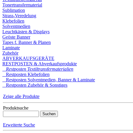
Tonertransfermaterial
Sublimation
Strass-Veredelung
Klebefolien
Solventmedien
Leuchtkästen & Displays
Geöste Banner
Tapes f. Banner & Planen
Laminate
Zubehör
ABVERKAUFSGERÄTE
RESTPOSTEN & Abverkaufsprodukte
Restposten Textiltransfermaterialien
Restposten Klebefolien
Restposten Solventmedien, Banner & Laminate
Restposten Zubehör & Sonstiges
Zeige alle Produkte
Produktsuche
Erweiterte Suche