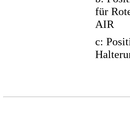
für Ro
AIR
c: Posi
Halteru