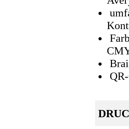
Aver
umfa
Kont
Farb
CM
Brai
QR-C
DRUC