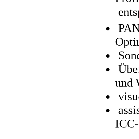
ents
PA
Opti
Sond
Über
und 
visu
assi
ICC-