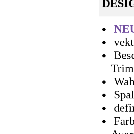
DESI
NE
vekt
Besc
Tri
Wahl
Spal
defi
Farb