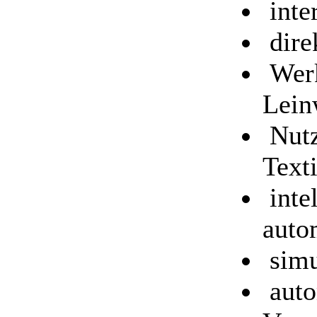
inte
dire
Werk
Lein
Nutz
Text
intel
auto
simu
auto