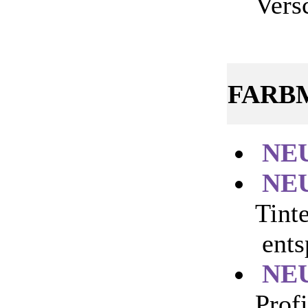
Vers
FARB
NE
NE
Tint
ents
NE
Profi