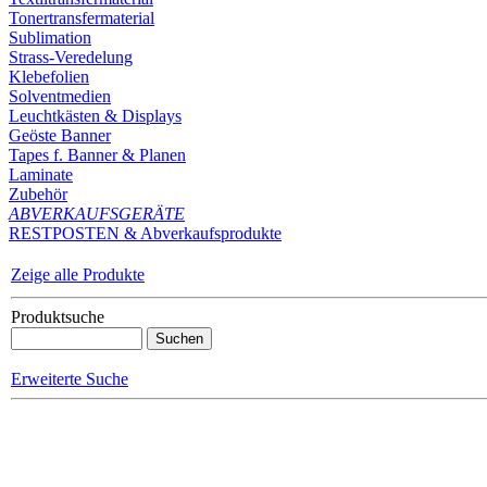
Tonertransfermaterial
Sublimation
Strass-Veredelung
Klebefolien
Solventmedien
Leuchtkästen & Displays
Geöste Banner
Tapes f. Banner & Planen
Laminate
Zubehör
ABVERKAUFSGERÄTE
RESTPOSTEN & Abverkaufsprodukte
Zeige alle Produkte
Produktsuche
Erweiterte Suche