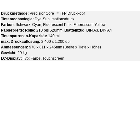
Druckmethode:
PrecisionCore ™ TFP Druckkopf
Tintentechnologie:
Dye-Sublimationsdruck
Farben:
Schwarz, Cyan, Fluorescent Pink, Fluorescent Yellow
Papierbreite: Rolle:
210 bis 620mm,
Blatteinzug
: DIN A3, DIN A4
Tintenpatronen-Kapazität:
140 ml
max. Druckauflösung:
2.400 x 1.200 dpi
Abmessungen:
970 x 811 x 245mm (Breite x Tiefe x Höhe)
Gewicht:
29 kg
LC-Display:
Typ: Farbe, Touchscreen