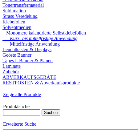
Tonertransfermaterial
Sublimation
Strass-Veredelung
Klebefolien
Solventmedien
Monomere kalandrierte Selbstklebefolien
Kurz- bis mittelfristige Anwendung
Mittelfristige Anwendung
Leuchtkästen & Displays
Geöste Banner
Tapes f. Banner & Planen
Laminate
Zubehör
ABVERKAUFSGERÄTE
RESTPOSTEN & Abverkaufsprodukte
Zeige alle Produkte
Produktsuche
Erweiterte Suche